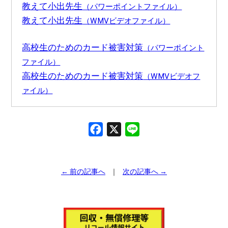
教えて小出先生
（パワーポイントファイル）
教えて小出先生
（WMVビデオファイル）
高校生のためのカード被害対策
（パワーポイント
ファイル）
高校生のためのカード被害対策
（WMVビデオフ
ァイル）
F
X
L
a
i
c
n
e
e
← 前の記事へ
次の記事へ →
b
o
o